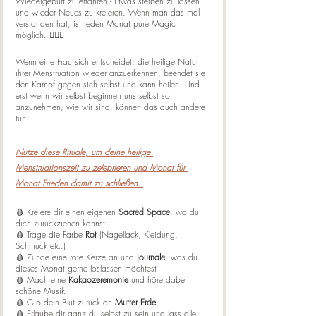
Wiedergeburt zu erfahren - Etwas sterben zu lassen 
und wieder Neues zu kreieren. Wenn man das mal 
verstanden hat, ist jeden Monat pure Magic 
möglich. 🧙🏼‍♀️
Wenn eine Frau sich entscheidet, die heilige Natur 
ihrer Menstruation wieder anzuerkennen, beendet sie 
den Kampf gegen sich selbst und kann heilen. Und 
erst wenn wir selbst beginnen uns selbst so 
anzunehmen, wie wir sind, können das auch andere 
tun.  
Nutze diese Rituale, um deine heilige 
Menstruationszeit zu zelebrieren und Monat für 
Monat Frieden damit zu schließen. 
🩸 Kreiere dir einen eigenen 
Sacred Space
, wo du 
dich zurückziehen kannst
🩸 Trage die Farbe 
Rot
 (Nagellack, Kleidung, 
Schmuck etc.)
🩸 Zünde eine rote Kerze an und 
journale
, was du 
dieses Monat gerne loslassen möchtest
🩸 Mach eine 
Kakaozeremonie
 und höre dabei 
schöne Musik
🩸 Gib dein Blut zurück an 
Mutter Erde
🩸 Erlaube dir ganz du selbst zu sein und lass alle 