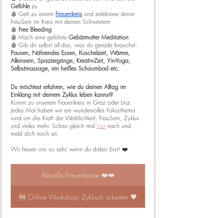
Gefühle
 zu
🩸 Geh zu einem 
Frauenkreis
 und zelebriere deine 
FrauSein im Kreis mit deinen Schwestern
🩸 
Free Bleeding
🩸 Mach eine geführte 
Gebärmutter Meditation
🩸 Gib dir selbst all das, was du gerade brauchst: 
Pausen, Nährendes Essen, Kuschelzeit, Wärme, 
Alleinsein, Spaziergänge, Kreativ-Zeit, Yin-Yoga, 
Selbstmassage, ein heißes Schaumbad etc.
Du möchtest erfahren, wie du deinen Alltag im 
Einklang mit deinem Zyklus leben kannst? 
Komm zu unserem Frauenkreis in Graz oder Linz. 
Jedes Mal haben wir ein wundervolles Fokusthema 
rund um die Kraft der Weiblichkeit, FrauSein, Zyklus 
und vieles mehr. Schau gleich mal 
hier
 nach und 
meld dich noch an. 
Wir freuen uns so sehr, wenn du dabei bist! ❤️
Aktuelle Frauenkreise ❤️👑
🆕 Online Workshop: Zyklisch arbeiten 🖤