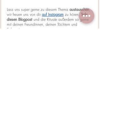
Lass uns super gerne zu diesem Thema 
austauschen
, 
wir freuen uns von dir 
auf Instagram
zu hören. 
Teile 
diesen Blogpost 
und die Rituale außerdem so gerne 
mit deinen Freundinnen, deinen Töchtern und 
Schwestern. 
We rise up together,
Deine Pia & Lena
Frauenkreise
Frauen
Menstruation
Periode
Rituale
Kraftquelle
Aktuelle Beiträge
Alle ansehen