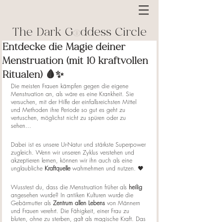
The Dark G ddess Circle
Entdecke die Magie deiner
Menstruation (mit 10 kraftvollen
Ritualen) 🩸✨
Die meisten Frauen kämpfen gegen die eigene 
Menstruation an, als wäre es eine Krankheit. Sie 
versuchen, mit der Hilfe der einfallsreichsten Mittel 
und Methoden ihre Periode so gut es geht zu 
vertuschen, möglichst nicht zu spüren oder zu 
sehen… 
Dabei ist es unsere Ur-Natur und stärkste Superpower 
zugleich. Wenn wir unseren Zyklus verstehen und 
akzeptieren lernen, können wir ihn auch als eine 
unglaubliche 
Kraftquelle
 wahrnehmen und nutzen. 🖤
Wusstest du, dass die Menstruation früher als 
heilig
angesehen wurde? In antiken Kulturen wurde die 
Gebärmutter als 
Zentrum allen Lebens
 von Männern 
und Frauen verehrt. Die Fähigkeit, einer Frau zu 
bluten, ohne zu sterben, galt als magische Kraft. Das 