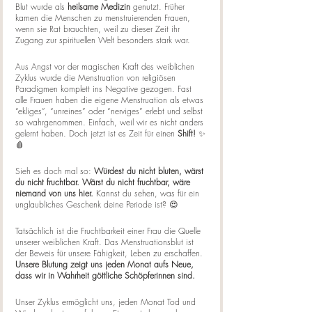
Blut wurde als 
heilsame Medizin 
genutzt. Früher 
kamen die Menschen zu menstruierenden Frauen, 
wenn sie Rat brauchten, weil zu dieser Zeit ihr 
Zugang zur spirituellen Welt besonders stark war. 
Aus Angst vor der magischen Kraft des weiblichen 
Zyklus wurde die Menstruation von religiösen 
Paradigmen komplett ins Negative gezogen. Fast 
alle Frauen haben die eigene Menstruation als etwas 
“ekliges”, “unreines” oder “nerviges” erlebt und selbst 
so wahrgenommen. Einfach, weil wir es nicht anders 
gelernt haben. Doch jetzt ist es Zeit für einen 
Shift!
 ✨
🩸
Sieh es doch mal so: 
Würdest du nicht bluten, wärst 
du nicht fruchtbar. Wärst du nicht fruchtbar, wäre 
niemand von uns hier. 
Kannst du sehen, was für ein 
unglaubliches Geschenk deine Periode ist? 😍
Tatsächlich ist die Fruchtbarkeit einer Frau die Quelle 
unserer weiblichen Kraft. Das Menstruationsblut ist 
der Beweis für unsere Fähigkeit, Leben zu erschaffen. 
Unsere Blutung zeigt uns jeden Monat aufs Neue, 
dass wir in Wahrheit göttliche Schöpferinnen sind. 
Unser Zyklus ermöglicht uns, jeden Monat Tod und 