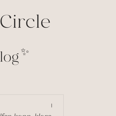
Circle
✨
log