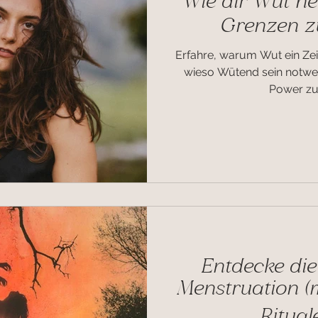
Wie dir Wut he
Grenzen zu
Erfahre, warum Wut ein Zei
wieso Wütend sein notwen
Power z
Entdecke die
Menstruation (m
Ritual