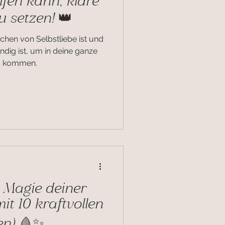
lfen kann, klare
 setzen! 👑
chen von Selbstliebe ist und
dig ist, um in deine ganze
u kommen.
 Magie deiner
it 10 kraftvollen
en) 🩸✨