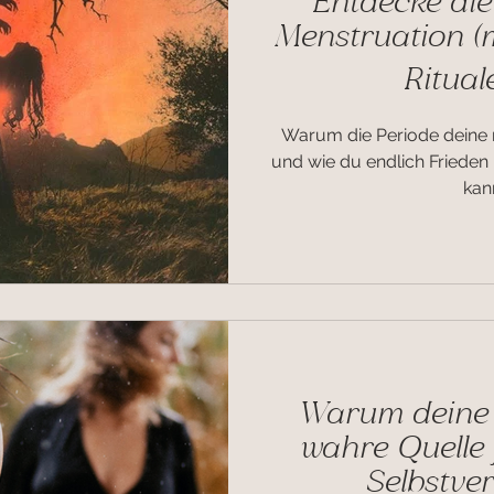
Entdecke die
Menstruation (m
Ritual
Warum die Periode deine 
und wie du endlich Frieden
kann
Warum deine w
wahre Quelle 
Selbstver