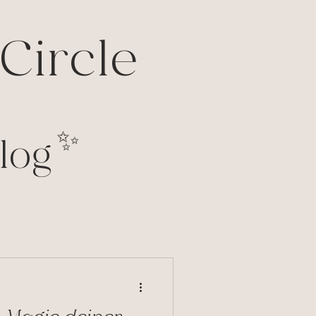
Circle
✨
log