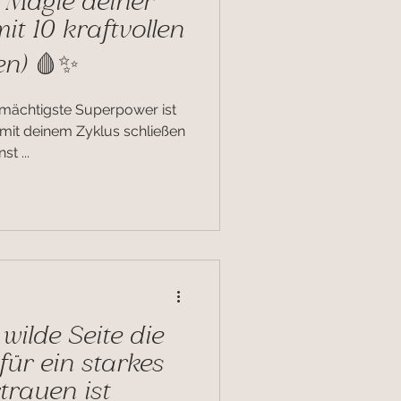
 Magie deiner
it 10 kraftvollen
en) 🩸✨
mächtigste Superpower ist
 mit deinem Zyklus schließen
st ...
ilde Seite die
für ein starkes
trauen ist