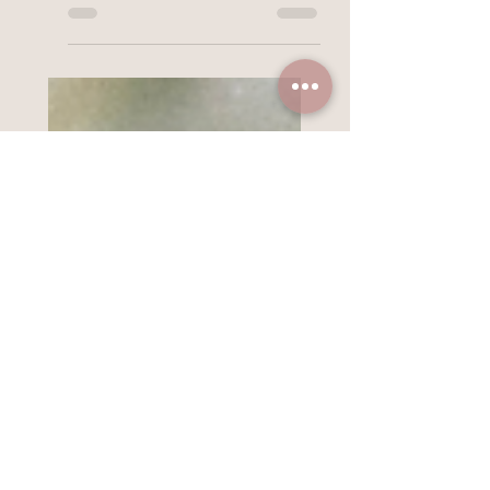
(mit 10 kraftvollen
Ritualen) 🩸✨