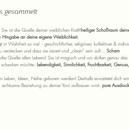
os gesammelt
 Sie ist die Quelle deiner weiblichen Kraft!
heiliger Schoßraum deine
e
 Hingabe an deine eigene Weiblichkeit.
t in Wahrheit so viel 
 - geschichtlicher, religiöser, kollektiver & indi
u verstecken und dass sie rasiert und „clean“ sein soll… 
Scham
d die Quelle allen Lebens! Sie ist magisch und wir dürfen genau da
h schenken möchte: 
Lebendigkeit, Sinnlichkeit, Fruchtbarkeit, Genuss
nn Leben, Ideen, Nähe geboren werden! Deshalb erwartetet dich ein
, achtsame Beziehung zu deiner Yoni aufbauen wirst. 
pure Ausdruck