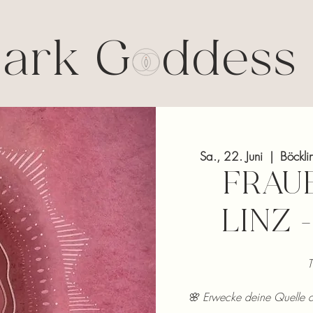
ark G ddess 
Sa., 22. Juni
  |  
Böckli
FRAUE
LINZ -
T
🌸 Erwecke deine Quelle de