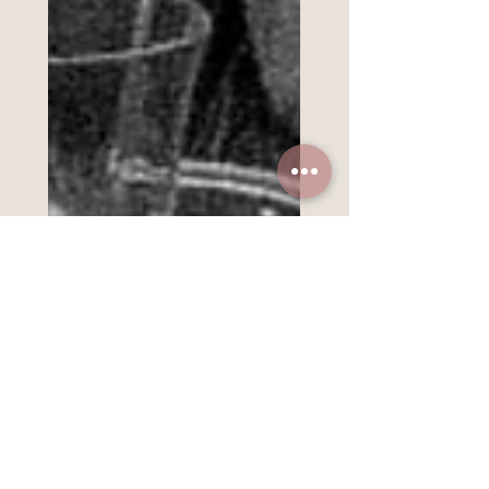
Wie du als Frau
endlich Frieden mit
deinem Körper
schließen kannst ❤️